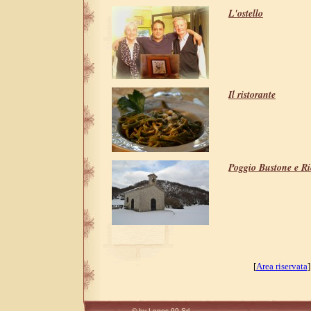
L'ostello
Il ristorante
Poggio Bustone e Ri
[
Area riservata
© by Logos 99 Srl