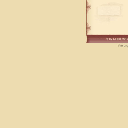
© by Logos 99 S
Per una